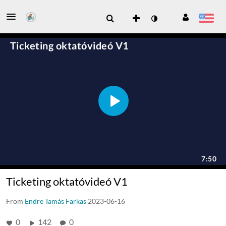
Ticketing oktatóvideó V1
From
Endre Tamás Farkas
2023-06-16
0
142
0