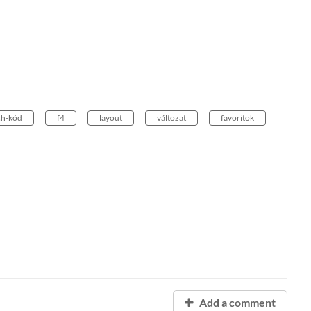
ch-kód
f4
layout
változat
favoritok
Add a comment