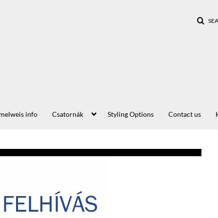
SE
elweis info
Csatornák
Styling Options
Contact us