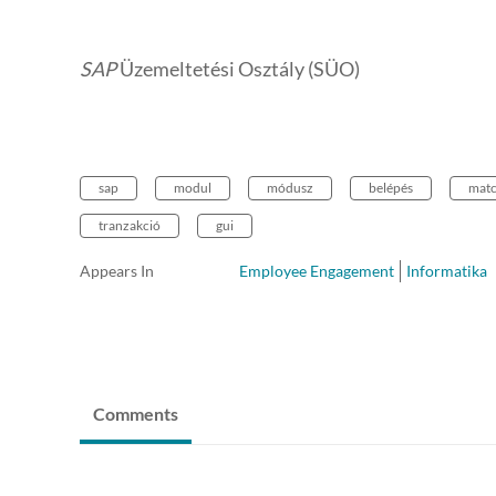
SAP
Üzemeltetési Osztály (SÜO)
sap
modul
módusz
belépés
mat
tranzakció
gui
Appears In
Employee Engagement
Informatika
Comments