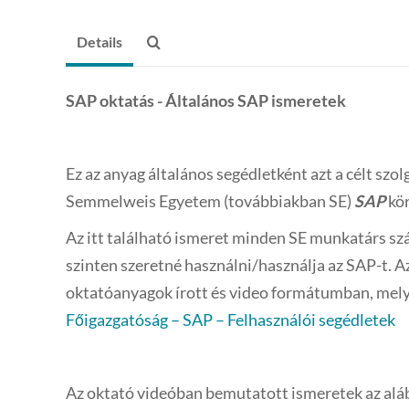
Details
SAP oktatás - Általános SAP ismeretek
Ez az anyag általános segédletként azt a célt szo
Semmelweis Egyetem (továbbiakban SE)
SAP
kö
Az itt található ismeret minden SE munkatárs szá
szinten szeretné használni/használja az SAP-t. 
oktatóanyagok írott és video formátumban, mely
Főigazgatóság – SAP – Felhasználói segédletek
Az oktató videóban bemutatott ismeretek az aláb