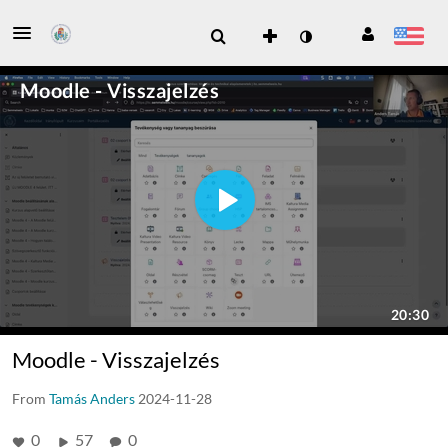
Moodle - Visszajelzés
From
Tamás Anders
2024-11-28
0
57
0