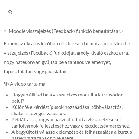
✨ Moodle visszajelzés (Feedback) funkció bemutatása ✨
Ebben az oktatóvideóban részletesen bemutatjuk a Moodle
visszajelzés (Feedback) funkcióját, amely kiváló eszköz arra,
hogy hatékonyan gyűjtsd be a tanulók véleményét,
tapasztalatait vagy javaslatait.
📚 A videó tartalma:
Hogyan állítsd be a visszajelzés modult a kurzusodon
belül?
Különféle kérdéstípusok hozzáadása: többválasztós,
skálás, szöveges válaszok.
Példák arra, hogyan használhatod a visszajelzéseket
tanfolyamok fejlesztéséhez vagy elégedettségméréshez.
A begyűjtött válaszok elemzése és felhasználása a kurzus
hatékonyságának növelésére.